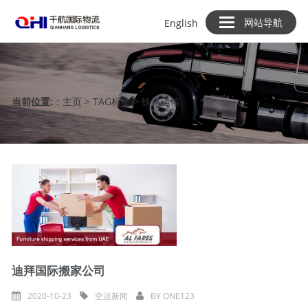
网站导航
网站导航
English
English
当前位置:
：
主页
>
TAG标签
> 铁路运输
迪拜国际搬家公司
2020-10-23
空运新闻
BY
ONE123