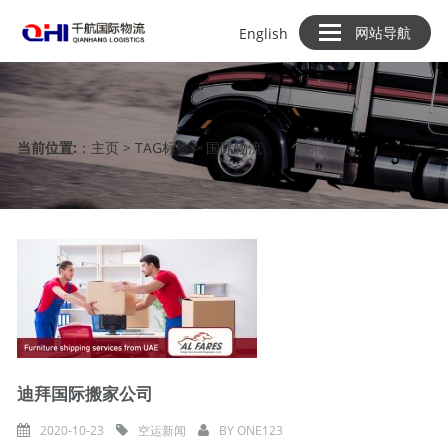
网站导航
网站导航
English
English
当前位置:
：
主页
>
TAG标签
> 国际物流
迪拜国际搬家公司
2020-10-23
空运新闻
BY
ONE123